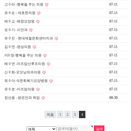
고 0 라 -행복을 주는 의원
07-11
유 0 순 - 세호한의원
07-11
배 0 교 -해창요양원
07-11
표 0 기- 이안과
07-11
유 0 진 - 현대제철문화센터치과
07-11
김 0 연 -명성의원
07-11
이0 영-행복을 주는 의원
07-11
배 0 연 -미즈맘산후조리원
07-11
신 0 희-굿모닝외과의원
07-11
최 0 아-석문회복기요양병원
07-11
유 0 로 -미즈맘의원
07-11
정선용 - 밝은안과 취업
08-30
처음
1
2
3
4