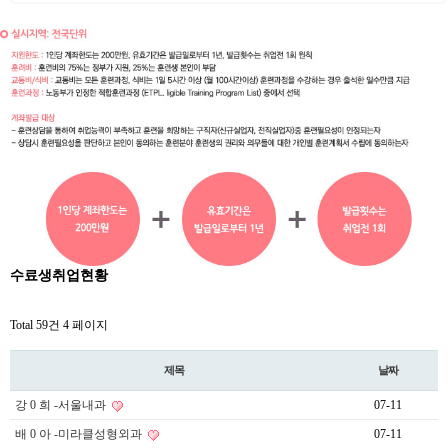
수료생취업현황
Total 59건
4 페이지
제목
날짜
강 0 희 -서울내과
07-11
배 0 아 -미라클성형외과
07-11