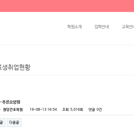
학원소개
입학안내
교육안
료생취업현황
애-푸른요양원
자
원당간호학원
19-08-13 16:54
조회
5,016회
댓글
0건
글
다음글