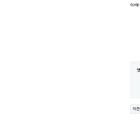
이*애
이전