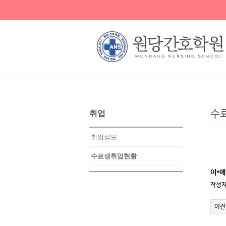
수
취업
취업정보
수료생취업현황
이*
작성
이전