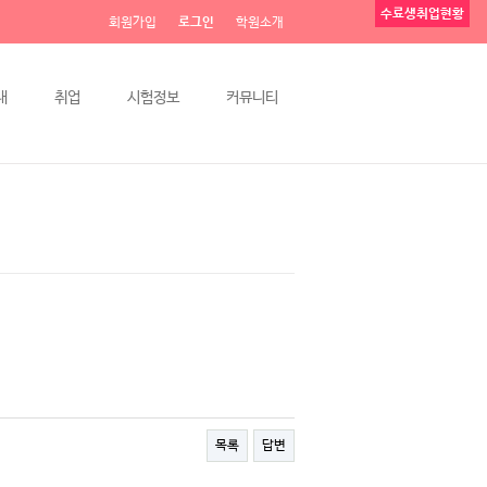
수료생취업현황
회원가입
로그인
학원소개
내
취업
시험정보
커뮤니티
목록
답변