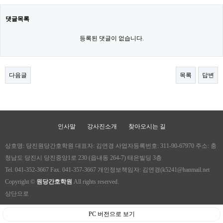
댓글목록
등록된 댓글이 없습니다.
다음글
목록
답변
인사말
강사진소개
찾아오시는 길
상호명: 당진원당간호학원 대표자: 김연경 사업자등록번호: 311-90-67970 주소: 충
청남도 당진시 당진중앙1로 230 (읍내동 264-7) 태은빌딩 3층
Tel. 041-352-3667 Fax. 041-357-3667 개인정보책임자: 김연경(k5241@hanmail.net
Copyright ©
원당간호학원
All rights reserved.
상단으로
PC 버전으로 보기