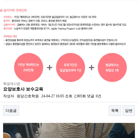
학생게시판
요양보호사 보수교육
작성자
원당간호학원
24-04-27 16:05
조회
2,905회
댓글
0건
다음글
목록
답변
본문