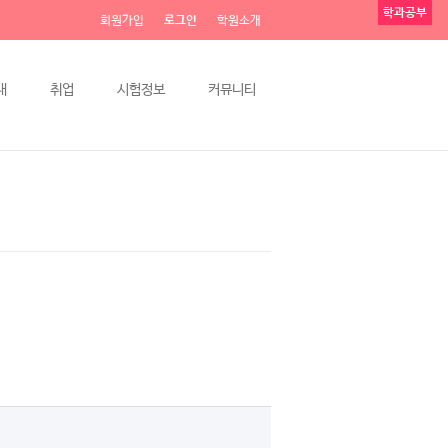
학과공부
회원가입
로그인
학원소개
내
취업
시험정보
커뮤니티