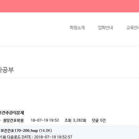
학원소개
입학안내
교육안
과공부
보건주관식문제
자
원당간호학원
18-07-19 19:52
조회
3,282회
댓글
0건
보건간호170-206.hwp
(14.0K)
91회 다운로드
DATE : 2018-07-19 19:52:57