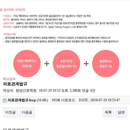
학과공부
의료관계법규
작성자
원당간호학원
18-07-19 19:53
조회
3,388회
댓글
0건
의료관계법규.hwp
(16.0K)
105회 다운로드
DATE : 2018-07-19 19:53:47
이전글
다음글
목록
답변
본문