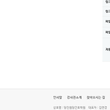
링크
링크
파일
파일
자
새로고침
인사말
강사진소개
찾아오시는 길
상호명 : 당진원당간호학원
대표자 : 김연경