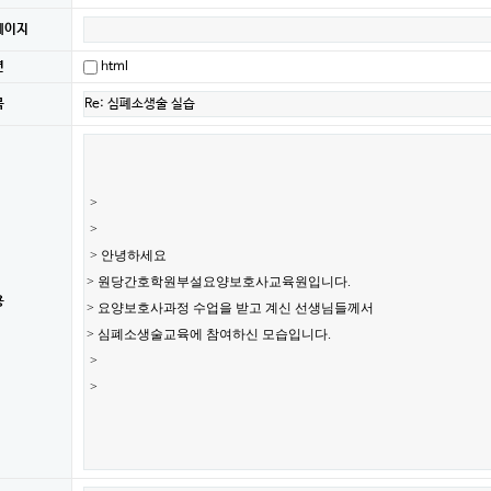
페이지
션
html
목
용