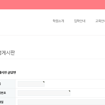
학원소개
입학안내
교육안
생게시판
게시판 글답변
름
밀번호
메일