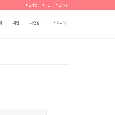
회원가입
로그인
학원소개
내
취업
시험정보
커뮤니티